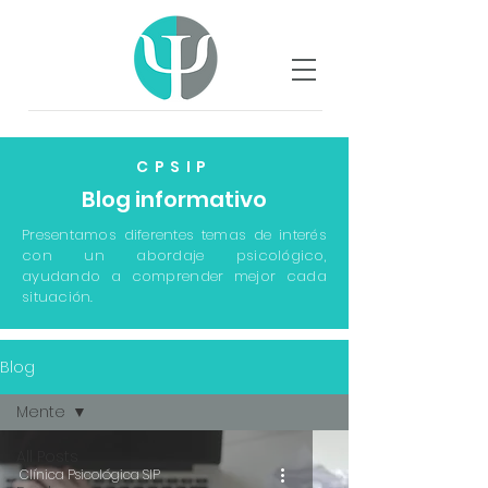
CPSIP
Blog informativo
Presentamos diferentes temas de interés
con un abordaje psicológico,
ayudando a comprender mejor cada
situación.
Blog
Mente
All Posts
Clínica Psicológica SIP