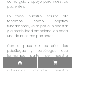
como guía y apoyo para nuestros
pacientes.
En todo nuestro equipo SIP,
tenemos como objetivo
fundamental, velar por el bienestar
y la estabilidad emocional de cada
uno de nuestros pacientes.
Con el paso de los años, las
psicólogas y psicólogos que
formamos parte de nuestra
institución; ponemos en práctica
día a día, los conocimientos
adquiridos durante nuestro
desarrollo profesional,
asegurándonos que cada proceso
se ejecute de la mejor forma
posible.